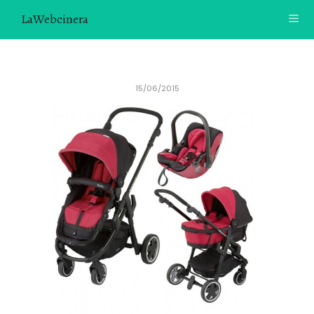
LaWebcinera
RECETAS
15/06/2015
VIDEORECETAS
CONTACTO
SOBRE MÍ
¿TE GUSTARÍA UNIRTE A NUESTRA AVENTURA GASTRON
ÓMICA?
ÚNETE A LA NEWSLETTER
RECOMENDACIONES