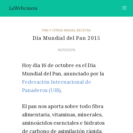
LaWebcinera
RECETAS
PAN Y OTRAS MASAS
,
RECETAS
Día Mundial del Pan 2015
VIDEORECETAS
16/10/2015
CONTACTO
Hoy día 16 de octubre es el Día
SOBRE MÍ
Mundial del Pan, anunciado por la
¿TE GUSTARÍA UNIRTE A NUESTRA AVENTURA GASTRON
Federación Internacional de
ÓMICA?
Panaderos (UIB)
.
ÚNETE A LA NEWSLETTER
El pan nos aporta sobre todo fibra
RECOMENDACIONES
alimentaria, vitaminas, minerales,
aminoácidos esenciales e hidratos
de carbono de asimilación rápida,