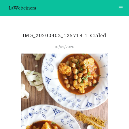
LaWebcinera
RECETAS
IMG_20200403_125719-1-scaled
VIDEORECETAS
10/02/2026
CONTACTO
SOBRE MÍ
¿TE GUSTARÍA UNIRTE A NUESTRA AVENTURA GASTRON
ÓMICA?
ÚNETE A LA NEWSLETTER
RECOMENDACIONES