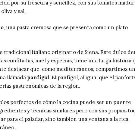
cida por su frescura y sencillez, con sus tomates madur
liva y sal.
do
, una pasta cremosa que se presenta como un plato
re tradicional italiano originario de Siena. Este dulce d
as confitadas, miel y especias, tiene una larga historia 
ante destacar que, como mediterráneos, compartimos u
ana llamada
panfígol
. El panfígol, al igual que el panfort
erias gastronómicas de la región.
mplos perfectos de cómo la cocina puede ser un puente
redientes y técnicas similares pero con sus propios to
ar para el paladar, sino también una ventana a la rica
rráneo.