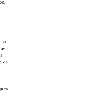
os,
enso
que
na
e, es
ques