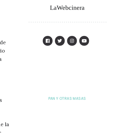
LaWebcinera
 de
io
a
PAN Y OTRAS MASAS
s
e la
s