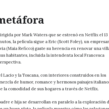
metáfora
irigida por Mark Waters que se estrenó en Netflix el 13
tos, la película sigue a Eric (Scott Foley), un empresar
livia (Maia Reficco) gaste su herencia en renovar una vill
sus habitantes, incluida la intendenta local Francesca
perspectiva.
 Lacio y la Toscana, con interiores construidos en los
a mezcla de humor, romance y hermosos paisajes italiano
 la comodidad de sus hogares a través de Netflix.
padre e hija se desarrollan en paralelo a la exploración d
de un buen plato, la película muestra cómo las relacione