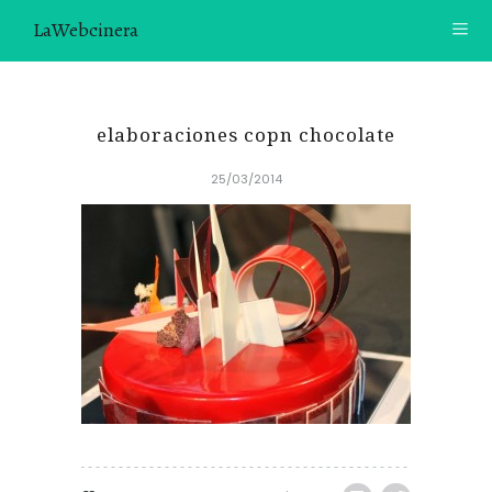
LaWebcinera
RECETAS
elaboraciones copn chocolate
VIDEORECETAS
25/03/2014
CONTACTO
SOBRE MÍ
¿TE GUSTARÍA UNIRTE A NUESTRA AVENTURA GASTRON
ÓMICA?
ÚNETE A LA NEWSLETTER
RECOMENDACIONES