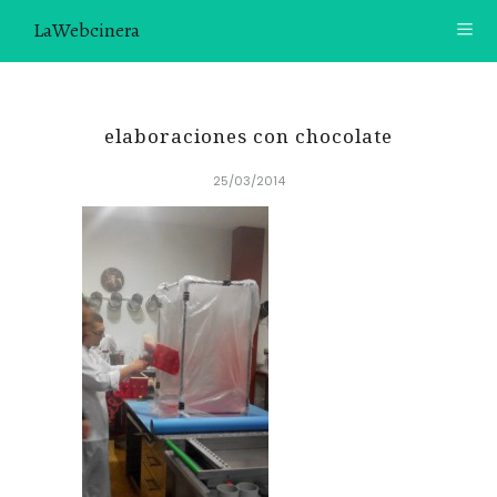
LaWebcinera
RECETAS
elaboraciones con chocolate
VIDEORECETAS
25/03/2014
CONTACTO
SOBRE MÍ
¿TE GUSTARÍA UNIRTE A NUESTRA AVENTURA GASTRON
ÓMICA?
ÚNETE A LA NEWSLETTER
RECOMENDACIONES