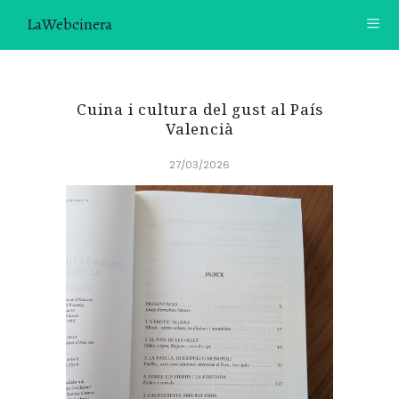
LaWebcinera
RECETAS
Cuina i cultura del gust al País
VIDEORECETAS
Valencià
27/03/2026
CONTACTO
SOBRE MÍ
¿TE GUSTARÍA UNIRTE A NUESTRA AVENTURA GASTRON
ÓMICA?
ÚNETE A LA NEWSLETTER
RECOMENDACIONES