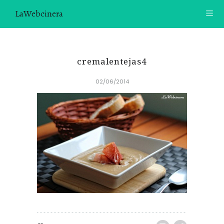
LaWebcinera
RECETAS
cremalentejas4
VIDEORECETAS
02/06/2014
CONTACTO
SOBRE MÍ
¿TE GUSTARÍA UNIRTE A NUESTRA AVENTURA GASTRON
ÓMICA?
ÚNETE A LA NEWSLETTER
RECOMENDACIONES