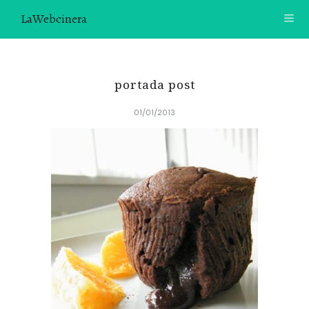
LaWebcinera
RECETAS
portada post
VIDEORECETAS
01/01/2013
CONTACTO
SOBRE MÍ
¿TE GUSTARÍA UNIRTE A NUESTRA AVENTURA GASTRON
ÓMICA?
ÚNETE A LA NEWSLETTER
RECOMENDACIONES