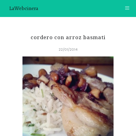
LaWebcinera
RECETAS
cordero con arroz basmati
VIDEORECETAS
22/01/2014
CONTACTO
SOBRE MÍ
¿TE GUSTARÍA UNIRTE A NUESTRA AVENTURA GASTRON
ÓMICA?
ÚNETE A LA NEWSLETTER
RECOMENDACIONES