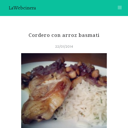
LaWebcinera
RECETAS
Cordero con arroz basmati
VIDEORECETAS
22/01/2014
CONTACTO
SOBRE MÍ
¿TE GUSTARÍA UNIRTE A NUESTRA AVENTURA GASTRON
ÓMICA?
ÚNETE A LA NEWSLETTER
RECOMENDACIONES