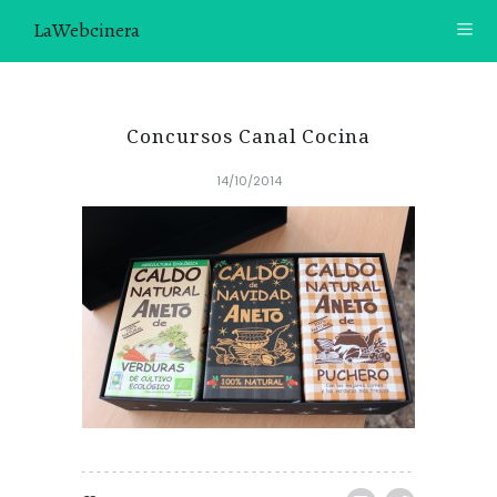
LaWebcinera
RECETAS
Concursos Canal Cocina
VIDEORECETAS
14/10/2014
CONTACTO
SOBRE MÍ
¿TE GUSTARÍA UNIRTE A NUESTRA AVENTURA GASTRON
ÓMICA?
ÚNETE A LA NEWSLETTER
RECOMENDACIONES