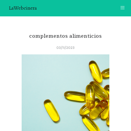
LaWebcinera
RECETAS
complementos alimenticios
VIDEORECETAS
03/11/2023
CONTACTO
SOBRE MÍ
¿TE GUSTARÍA UNIRTE A NUESTRA AVENTURA GASTRON
ÓMICA?
ÚNETE A LA NEWSLETTER
RECOMENDACIONES