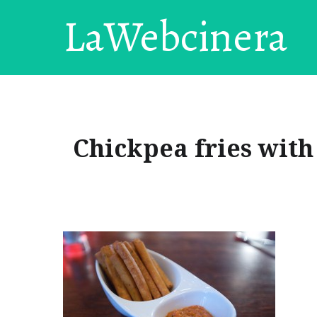
LaWebcinera
Chickpea fries wit