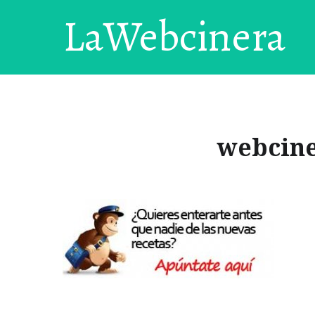
LaWebcinera
webcin