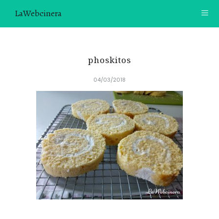
LaWebcinera
RECETAS
phoskitos
VIDEORECETAS
04/03/2018
CONTACTO
SOBRE MÍ
¿TE GUSTARÍA UNIRTE A NUESTRA AVENTURA GASTRON
ÓMICA?
ÚNETE A LA NEWSLETTER
RECOMENDACIONES