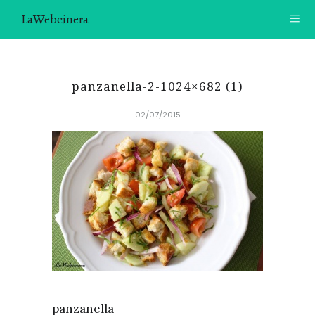
LaWebcinera
RECETAS
panzanella-2-1024×682 (1)
VIDEORECETAS
02/07/2015
CONTACTO
SOBRE MÍ
¿TE GUSTARÍA UNIRTE A NUESTRA AVENTURA GASTRON
ÓMICA?
ÚNETE A LA NEWSLETTER
RECOMENDACIONES
panzanella