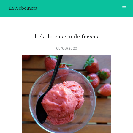
LaWebcinera
RECETAS
helado casero de fresas
VIDEORECETAS
05/06/2020
CONTACTO
SOBRE MÍ
¿TE GUSTARÍA UNIRTE A NUESTRA AVENTURA GASTRON
ÓMICA?
ÚNETE A LA NEWSLETTER
RECOMENDACIONES