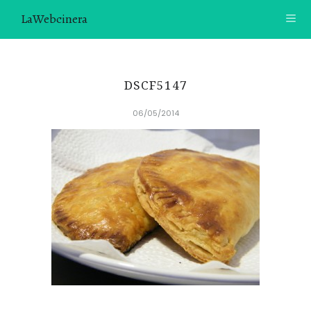
LaWebcinera
RECETAS
DSCF5147
VIDEORECETAS
06/05/2014
CONTACTO
SOBRE MÍ
¿TE GUSTARÍA UNIRTE A NUESTRA AVENTURA GASTRON
ÓMICA?
ÚNETE A LA NEWSLETTER
RECOMENDACIONES