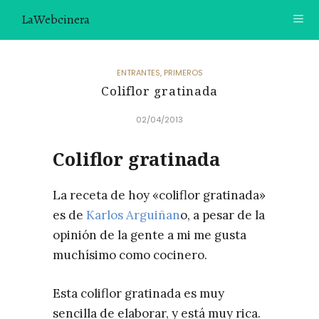
LaWebcinera
RECETAS
ENTRANTES
,
PRIMEROS
Coliflor gratinada
VIDEORECETAS
02/04/2013
CONTACTO
Coliflor gratinada
SOBRE MÍ
¿TE GUSTARÍA UNIRTE A NUESTRA AVENTURA GASTRON
La receta de hoy «coliflor gratinada»
ÓMICA?
es de
Karlos Arguiñan
o, a pesar de la
ÚNETE A LA NEWSLETTER
opinión de la gente a mi me gusta
muchísimo como cocinero.
RECOMENDACIONES
Esta coliflor gratinada es muy
sencilla de elaborar, y está muy rica.