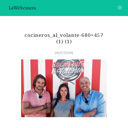
LaWebcinera
RECETAS
cocineros_al_volante-680×457
VIDEORECETAS
(1) (1)
06/07/2015
CONTACTO
SOBRE MÍ
¿TE GUSTARÍA UNIRTE A NUESTRA AVENTURA GASTRON
ÓMICA?
ÚNETE A LA NEWSLETTER
RECOMENDACIONES