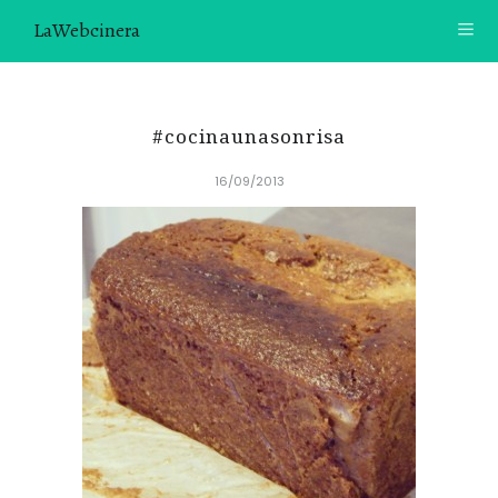
LaWebcinera
RECETAS
#cocinaunasonrisa
VIDEORECETAS
16/09/2013
CONTACTO
SOBRE MÍ
¿TE GUSTARÍA UNIRTE A NUESTRA AVENTURA GASTRON
ÓMICA?
ÚNETE A LA NEWSLETTER
RECOMENDACIONES