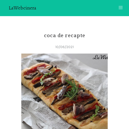
LaWebcinera
RECETAS
coca de recapte
VIDEORECETAS
10/06/2021
CONTACTO
SOBRE MÍ
¿TE GUSTARÍA UNIRTE A NUESTRA AVENTURA GASTRON
ÓMICA?
ÚNETE A LA NEWSLETTER
RECOMENDACIONES