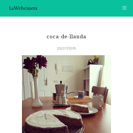
LaWebcinera
RECETAS
coca-de-llanda
VIDEORECETAS
23/07/2015
CONTACTO
SOBRE MÍ
¿TE GUSTARÍA UNIRTE A NUESTRA AVENTURA GASTRON
ÓMICA?
ÚNETE A LA NEWSLETTER
RECOMENDACIONES