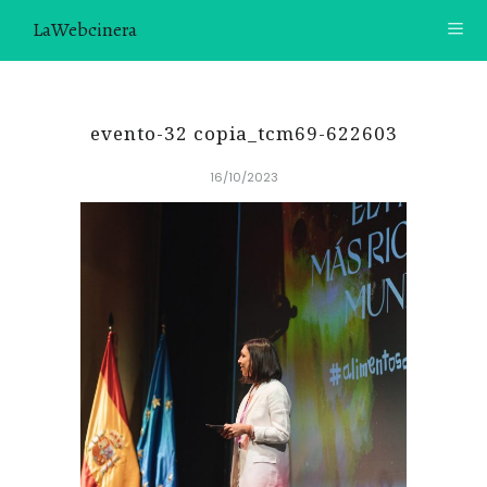
LaWebcinera
RECETAS
evento-32 copia_tcm69-622603
VIDEORECETAS
16/10/2023
CONTACTO
SOBRE MÍ
¿TE GUSTARÍA UNIRTE A NUESTRA AVENTURA GASTRON
ÓMICA?
ÚNETE A LA NEWSLETTER
RECOMENDACIONES