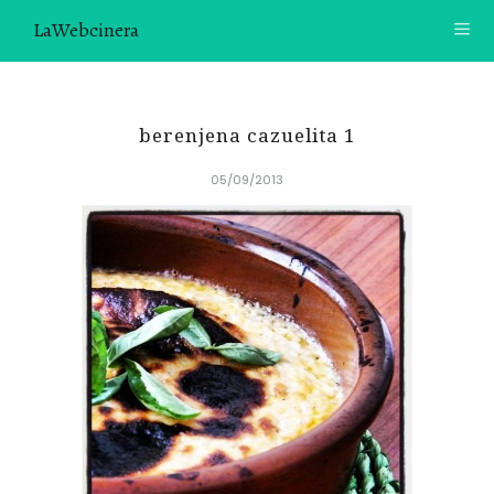
LaWebcinera
RECETAS
berenjena cazuelita 1
VIDEORECETAS
05/09/2013
CONTACTO
SOBRE MÍ
¿TE GUSTARÍA UNIRTE A NUESTRA AVENTURA GASTRON
ÓMICA?
ÚNETE A LA NEWSLETTER
RECOMENDACIONES