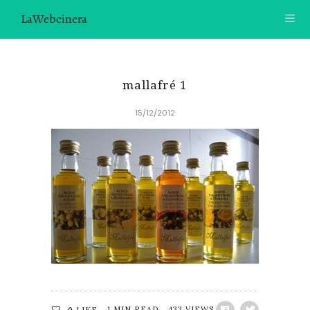
LaWebcinera
RECETAS
mallafré 1
VIDEORECETAS
15/12/2012
CONTACTO
SOBRE MÍ
¿TE GUSTARÍA UNIRTE A NUESTRA AVENTURA GASTRON
ÓMICA?
ÚNETE A LA NEWSLETTER
RECOMENDACIONES
1 MIN READ
433 VIEWS