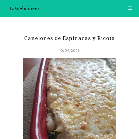
LaWebcinera
RECETAS
Canelones de Espinacas y Ricota
VIDEORECETAS
10/04/2025
CONTACTO
SOBRE MÍ
¿TE GUSTARÍA UNIRTE A NUESTRA AVENTURA GASTRON
ÓMICA?
ÚNETE A LA NEWSLETTER
RECOMENDACIONES