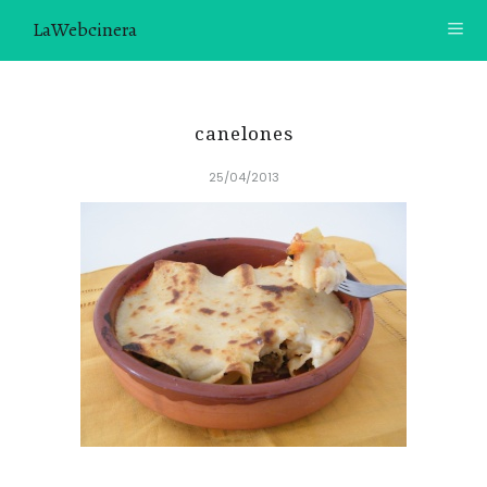
LaWebcinera
RECETAS
canelones
VIDEORECETAS
25/04/2013
CONTACTO
SOBRE MÍ
¿TE GUSTARÍA UNIRTE A NUESTRA AVENTURA GASTRON
ÓMICA?
ÚNETE A LA NEWSLETTER
RECOMENDACIONES