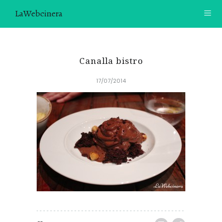
LaWebcinera
RECETAS
Canalla bistro
VIDEORECETAS
17/07/2014
CONTACTO
SOBRE MÍ
¿TE GUSTARÍA UNIRTE A NUESTRA AVENTURA GASTRON
ÓMICA?
ÚNETE A LA NEWSLETTER
RECOMENDACIONES