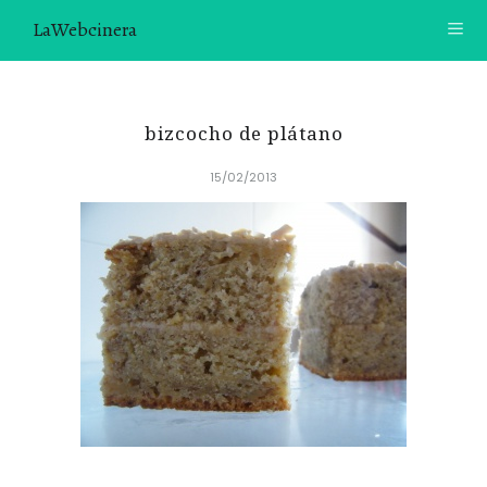
LaWebcinera
RECETAS
bizcocho de plátano
VIDEORECETAS
15/02/2013
CONTACTO
SOBRE MÍ
¿TE GUSTARÍA UNIRTE A NUESTRA AVENTURA GASTRON
ÓMICA?
ÚNETE A LA NEWSLETTER
RECOMENDACIONES