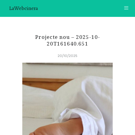
LaWebcinera
RECETAS
Projecte nou – 2025-10-
VIDEORECETAS
20T161640.651
20/10/2025
CONTACTO
SOBRE MÍ
¿TE GUSTARÍA UNIRTE A NUESTRA AVENTURA GASTRON
ÓMICA?
ÚNETE A LA NEWSLETTER
RECOMENDACIONES