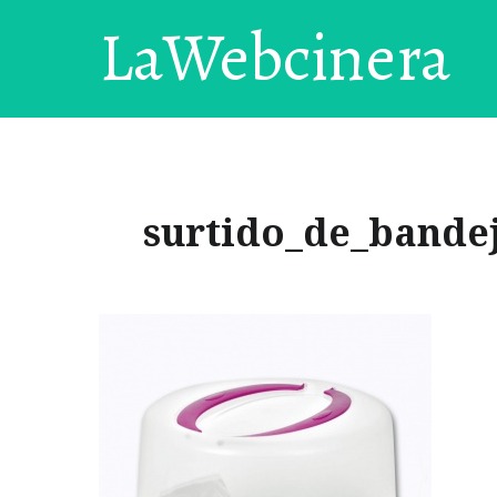
LaWebcinera
surtido_de_bandej