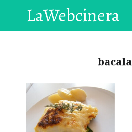
LaWebcinera
bacala