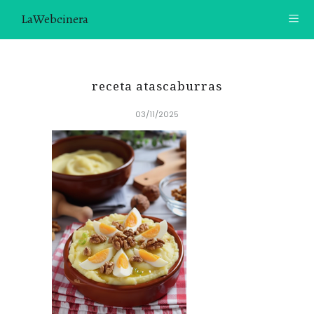
LaWebcinera
RECETAS
receta atascaburras
VIDEORECETAS
03/11/2025
CONTACTO
SOBRE MÍ
¿TE GUSTARÍA UNIRTE A NUESTRA AVENTURA GASTRON
ÓMICA?
ÚNETE A LA NEWSLETTER
RECOMENDACIONES