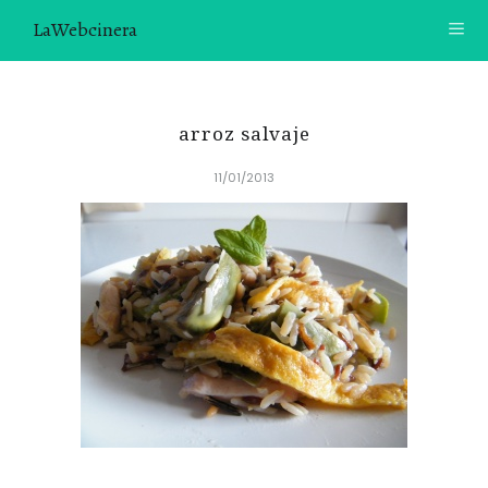
LaWebcinera
RECETAS
arroz salvaje
VIDEORECETAS
11/01/2013
CONTACTO
SOBRE MÍ
¿TE GUSTARÍA UNIRTE A NUESTRA AVENTURA GASTRON
ÓMICA?
ÚNETE A LA NEWSLETTER
RECOMENDACIONES