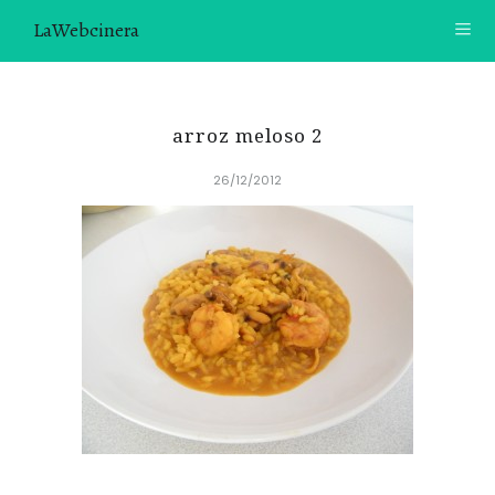
LaWebcinera
RECETAS
arroz meloso 2
VIDEORECETAS
26/12/2012
CONTACTO
SOBRE MÍ
¿TE GUSTARÍA UNIRTE A NUESTRA AVENTURA GASTRON
ÓMICA?
ÚNETE A LA NEWSLETTER
RECOMENDACIONES