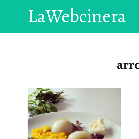
LaWebcinera
arro