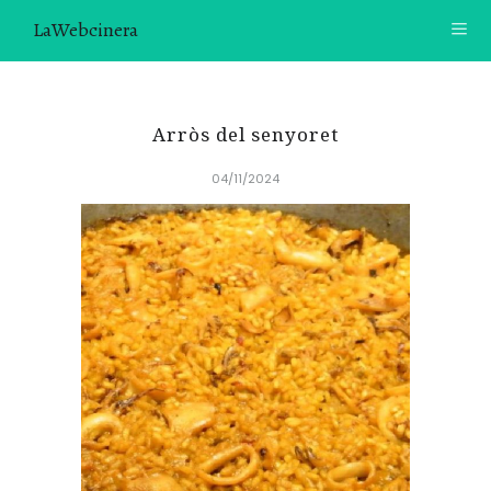
LaWebcinera
RECETAS
Arròs del senyoret
VIDEORECETAS
04/11/2024
CONTACTO
SOBRE MÍ
¿TE GUSTARÍA UNIRTE A NUESTRA AVENTURA GASTRON
ÓMICA?
ÚNETE A LA NEWSLETTER
RECOMENDACIONES