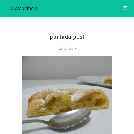
LaWebcinera
RECETAS
portada post
VIDEORECETAS
03/01/2013
CONTACTO
SOBRE MÍ
¿TE GUSTARÍA UNIRTE A NUESTRA AVENTURA GASTRON
ÓMICA?
ÚNETE A LA NEWSLETTER
RECOMENDACIONES