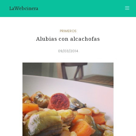
LaWebcinera
RECETAS
PRIMEROS
Alubias con alcachofas
VIDEORECETAS
09/03/2014
CONTACTO
SOBRE MÍ
¿TE GUSTARÍA UNIRTE A NUESTRA AVENTURA GASTRON
ÓMICA?
ÚNETE A LA NEWSLETTER
RECOMENDACIONES