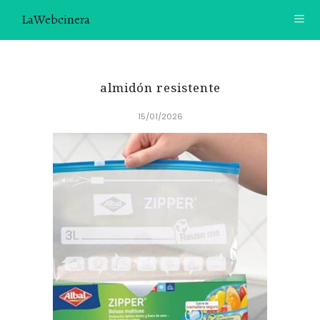
LaWebcinera
RECETAS
almidón resistente
VIDEORECETAS
15/01/2026
CONTACTO
SOBRE MÍ
¿TE GUSTARÍA UNIRTE A NUESTRA AVENTURA GASTRON
ÓMICA?
ÚNETE A LA NEWSLETTER
RECOMENDACIONES