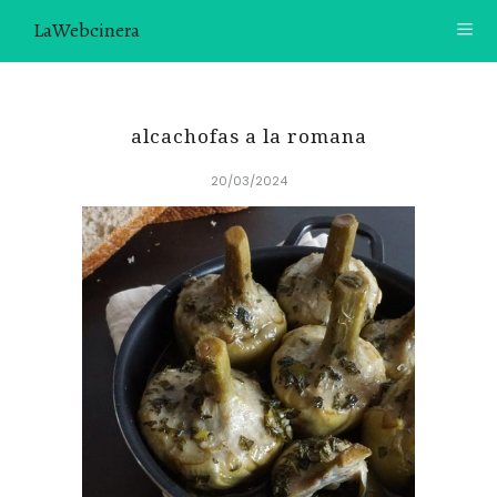
LaWebcinera
RECETAS
alcachofas a la romana
VIDEORECETAS
20/03/2024
CONTACTO
SOBRE MÍ
¿TE GUSTARÍA UNIRTE A NUESTRA AVENTURA GASTRON
ÓMICA?
ÚNETE A LA NEWSLETTER
RECOMENDACIONES