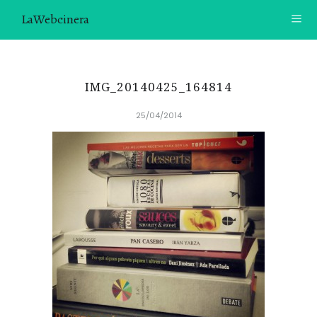
LaWebcinera
RECETAS
IMG_20140425_164814
VIDEORECETAS
25/04/2014
CONTACTO
SOBRE MÍ
¿TE GUSTARÍA UNIRTE A NUESTRA AVENTURA GASTRON
ÓMICA?
ÚNETE A LA NEWSLETTER
RECOMENDACIONES