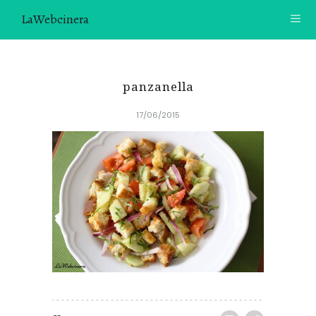
LaWebcinera
RECETAS
panzanella
VIDEORECETAS
17/06/2015
CONTACTO
SOBRE MÍ
¿TE GUSTARÍA UNIRTE A NUESTRA AVENTURA GASTRON
ÓMICA?
ÚNETE A LA NEWSLETTER
RECOMENDACIONES