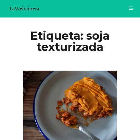
LaWebcinera
RECETAS
Etiqueta:
soja
texturizada
VIDEORECETAS
CONTACTO
SOBRE MÍ
¿TE GUSTARÍA UNIRTE A NUESTRA AVENTURA GASTRON
ÓMICA?
ÚNETE A LA NEWSLETTER
RECOMENDACIONES