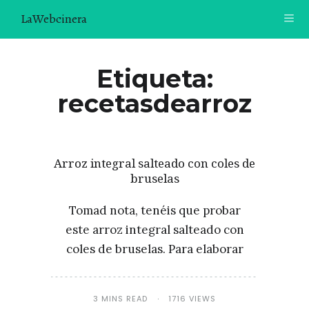
LaWebcinera
RECETAS
Etiqueta:
recetasdearroz
VIDEORECETAS
CONTACTO
SOBRE MÍ
Arroz integral salteado con coles de
bruselas
¿TE GUSTARÍA UNIRTE A NUESTRA AVENTURA GASTRON
ÓMICA?
Tomad nota, tenéis que probar
ÚNETE A LA NEWSLETTER
este arroz integral salteado con
RECOMENDACIONES
coles de bruselas. Para elaborar
3 MINS READ
1716 VIEWS