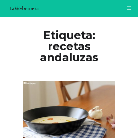
LaWebcinera
RECETAS
Etiqueta:
recetas
VIDEORECETAS
andaluzas
CONTACTO
SOBRE MÍ
¿TE GUSTARÍA UNIRTE A NUESTRA AVENTURA GASTRON
ÓMICA?
ÚNETE A LA NEWSLETTER
RECOMENDACIONES