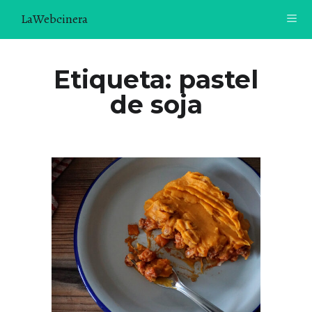
LaWebcinera
RECETAS
Etiqueta:
pastel
de soja
VIDEORECETAS
CONTACTO
SOBRE MÍ
¿TE GUSTARÍA UNIRTE A NUESTRA AVENTURA GASTRON
ÓMICA?
ÚNETE A LA NEWSLETTER
RECOMENDACIONES