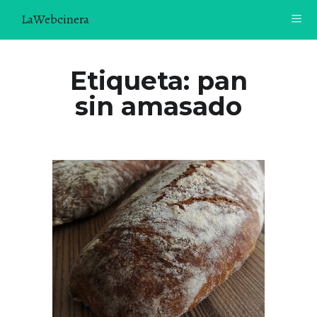
LaWebcinera
RECETAS
Etiqueta:
pan
sin amasado
VIDEORECETAS
CONTACTO
SOBRE MÍ
¿TE GUSTARÍA UNIRTE A NUESTRA AVENTURA GASTRON
ÓMICA?
ÚNETE A LA NEWSLETTER
RECOMENDACIONES